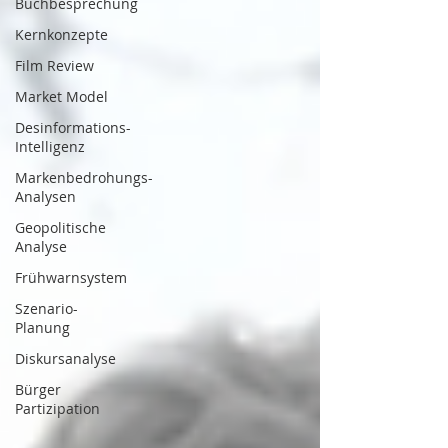
Buchbesprechung
Kernkonzepte
Film Review
Market Model
Desinformations-
Intelligenz
Markenbedrohungs-
Analysen
Geopolitische
Analyse
Frühwarnsystem
Szenario-
Planung
Diskursanalyse
Bürger
Partizipation