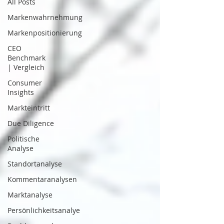
All Posts
Markenwahrnehmung
Markenpositionierung
CEO
Benchmark
| Vergleich
Consumer
Insights
Markteintritt
Due Diligence
Politische
Analyse
Standortanalyse
Kommentaranalysen
Marktanalyse
Persönlichkeitsanalye