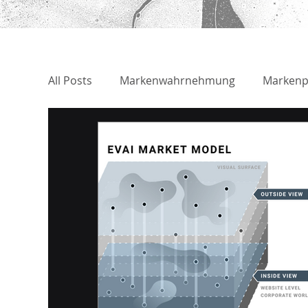
All Posts
Markenwahrnehmung
Markenp
Markteintritt
Due Diligence
Politis
Persönlichkeitsanalye
Buchbesprechun
Desinformations-Intelligenz
Markenbedr
Szenario-Planung
Diskursanalyse
B