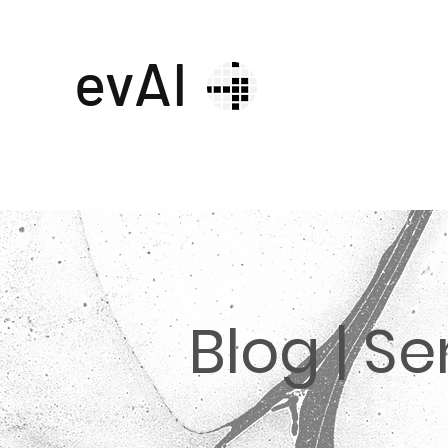
evAI
Blog | S