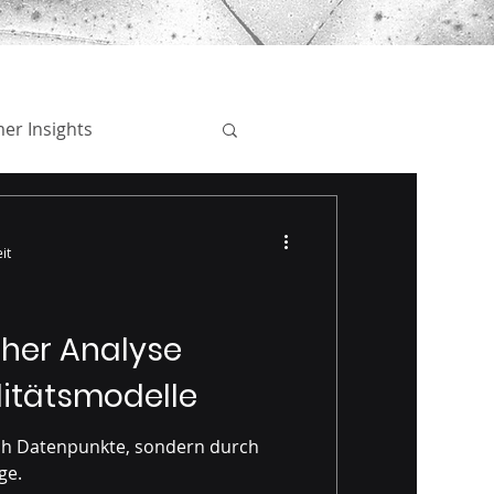
er Insights
Marktanalyse
it
her Analyse
litätsmodelle
nsystem
rch Datenpunkte, sondern durch
ge.