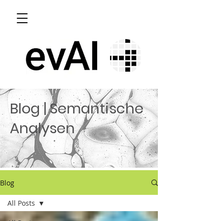
Blog | Semantische
Analysen
Blog
All Posts