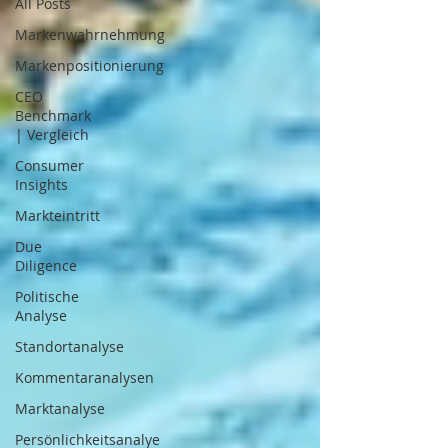
All Posts
Markenwahrnehmung
Markenpositionierung
CEO
Benchmark
| Vergleich
Consumer
Insights
Markteintritt
Due
Diligence
Politische
Analyse
Standortanalyse
Kommentaranalysen
Marktanalyse
Persönlichkeitsanalye