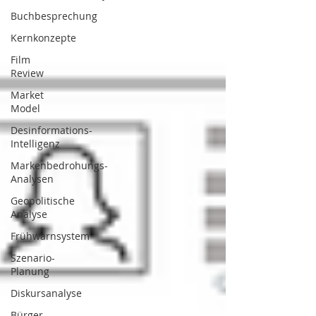
Buchbesprechung
Kernkonzepte
Film
Review
Market
Model
Desinformations-
Intelligenz
Markenbedrohungs-
Analysen
Geopolitische
Analyse
Frühwarnsystem
Szenario-
Planung
Diskursanalyse
Bürger