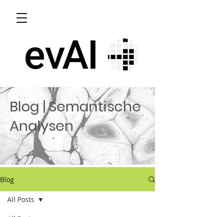
Blog | Semantische
Analysen
Blog
All Posts