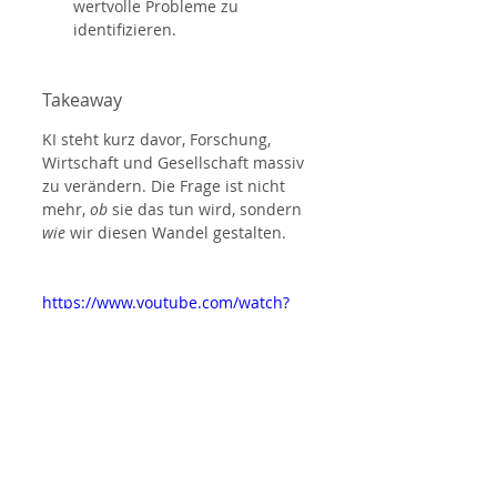
wertvolle Probleme zu 
identifizieren.
Takeaway
KI steht kurz davor, Forschung, 
Wirtschaft und Gesellschaft massiv 
zu verändern. Die Frage ist nicht 
mehr, 
ob
 sie das tun wird, sondern 
wie
 wir diesen Wandel gestalten.
https://www.youtube.com/watch?
v=McuO7Osgzqo
The Age of AI – A Panel Discussion 
with Sam Altman at TU Berlin