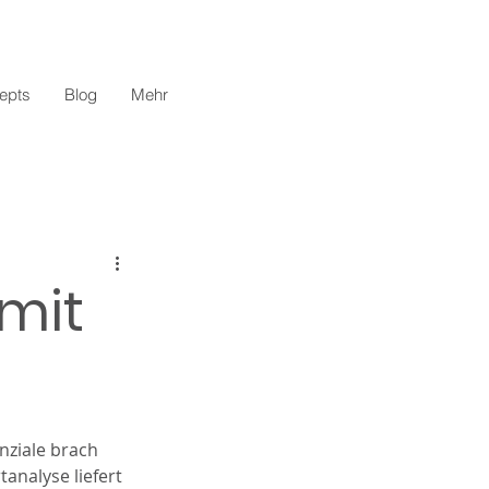
epts
Blog
Mehr
 mit
ziale brach 
analyse liefert 