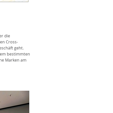
r die 
nen Cross-
schäft geht. 
inem bestimmten 
che Marken am 