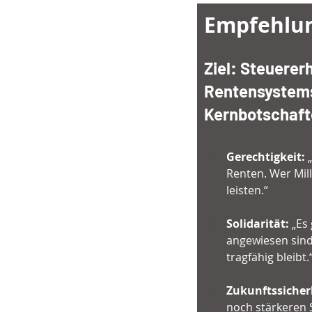
Empfehlun
Ziel: Steuerer
Rentensystems 
Kernbotschaft
Gerechtigkeit:
 
Renten. Wer Mil
leisten.“
Solidarität:
 „Es
angewiesen sind.
tragfähig bleibt.
Zukunftssicher
noch stärkeren 