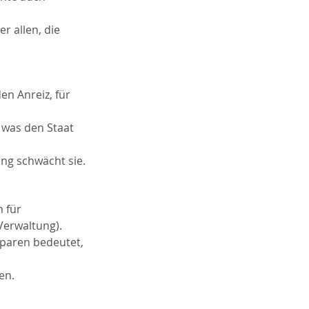
r allen, die 
n Anreiz, für 
– was den Staat 
ung schwächt sie.
 für 
 Verwaltung).
Sparen bedeutet, 
en.