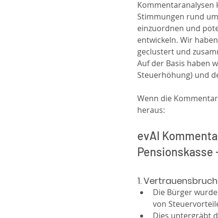
Kommentaranalysen k
Stimmungen rund um he
einzuordnen und pot
entwickeln. Wir haben
geclustert und zusam
Auf der Basis haben w
Steuerhöhung) und de
Wenn die Kommentare
heraus:
evAI Kommentar
Pensionskasse
1. Vertrauensbruch
Die Bürger wurden
von Steuervorteil
Dies untergräbt d