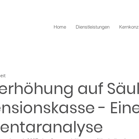
Home
Dienstleistungen
Kernkonz
eit
erhöhung auf Säu
nsionskasse - Ein
ntaranalyse