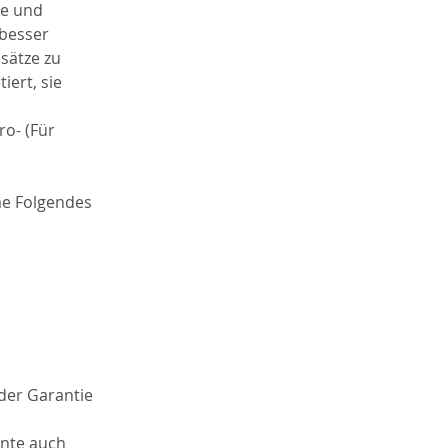
e und 
besser 
ätze zu 
ert, sie 
o- (Für 
e Folgendes 
 
der Garantie 
nnte auch 