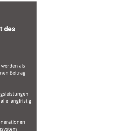
t des 
t werden als 
nen Beitrag 
ngsleistungen 
le langfristig 
enerationen 
nsystem 