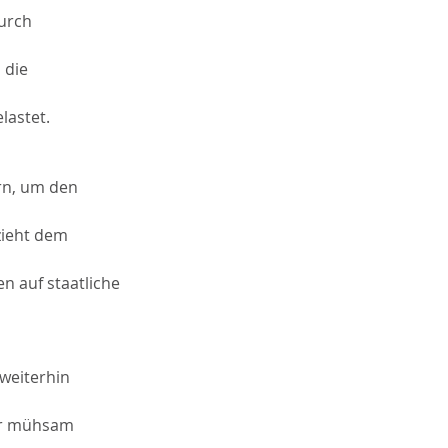
urch 
 die 
lastet.
rn, um den 
zieht dem 
 auf staatliche 
weiterhin 
hr mühsam 