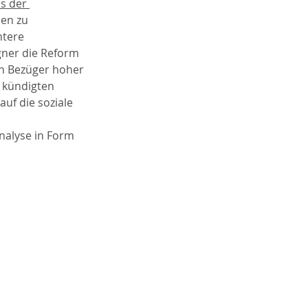
s der 
en zu 
tere 
gner die Reform 
n Bezüger hoher 
n kündigten 
uf die soziale 
nalyse in Form 