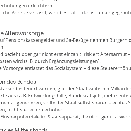
rerhöhungen erleichtern.
liche Anreize verlässt, wird bestraft – das ist unfair gegenübe
.
die Altersvorsorge
uf Pensionskassengelder und 3a-Bezüge nehmen Bürgern de
en.
d bezieht oder gar nicht erst einzahlt, riskiert Altersarmut 
kosten wird (z. B. durch Ergänzungsleistungen).
te Vorsorge entlastet das Sozialsystem – diese Steuererhöh
äten des Bundes
ärker besteuert werden, gibt der Staat weiterhin Milliarden
te aus (z. B. Entwicklungshilfe, Bundesratsjets, ineffiziente
en zu generieren, sollte der Staat selbst sparen – echtes 
en, nicht Steuern zu erhöhen.
e Einsparpotenziale im Staatsapparat, die nicht genutzt werd
ng des Mittelstands