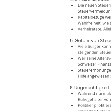
Die neuen Steuern
Steuervermeidung
Kapitalbezüge wer
Wahlfreiheit, wie 
Verheiratete, All
5. Gefahr von Steu
Viele Bürger könn
steigenden Steue
Wer seine Altersv
Schweizer Finanzs
Steuererhöhungen
Hilfe angewiesen 
6. Ungerechtigkei
Während normale 
Ruhegehälter von
Politiker profiti