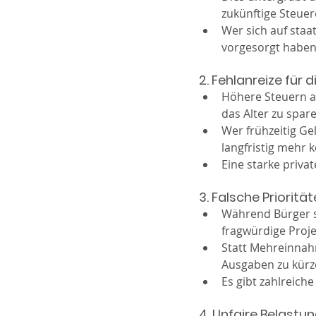
zukünftige Steue
Wer sich auf staat
vorgesorgt haben
2. Fehlanreize für 
Höhere Steuern a
das Alter zu spar
Wer frühzeitig Gel
langfristig mehr 
Eine starke priva
3. Falsche Priorit
Während Bürger st
fragwürdige Projek
Statt Mehreinnahm
Ausgaben zu kürz
Es gibt zahlreich
4. Unfaire Belastu