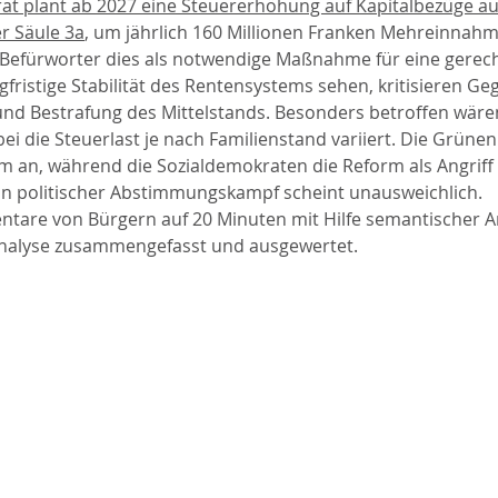
at plant ab 2027 eine Steuererhöhung auf Kapitalbezüge au
r Säule 3a
, um jährlich 160 Millionen Franken Mehreinnahm
Befürworter dies als notwendige Maßnahme für eine gerech
fristige Stabilität des Rentensystems sehen, kritisieren Ge
und Bestrafung des Mittelstands. Besonders betroffen wäre
ei die Steuerlast je nach Familienstand variiert. Die Grüne
m an, während die Sozialdemokraten die Reform als Angriff a
Ein politischer Abstimmungskampf scheint unausweichlich.
tare von Bürgern auf 20 Minuten mit Hilfe semantischer A
alyse zusammengefasst und ausgewertet.