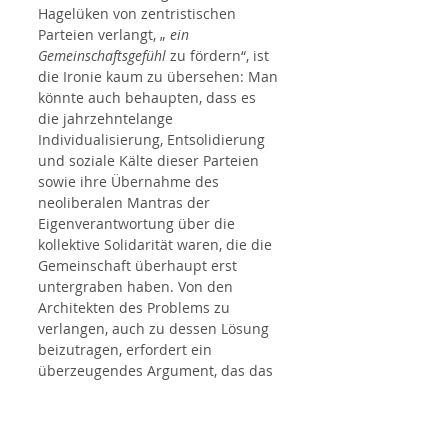
Hagelüken von zentristischen 
Parteien verlangt, „ 
ein 
Gemeinschaftsgefühl
 zu fördern“, ist 
die Ironie kaum zu übersehen: Man 
könnte auch behaupten, dass es 
die jahrzehntelange 
Individualisierung, Entsolidierung 
und soziale Kälte dieser Parteien 
sowie ihre Übernahme des 
neoliberalen Mantras der 
Eigenverantwortung über die 
kollektive Solidarität waren, die die 
Gemeinschaft überhaupt erst 
untergraben haben. Von den 
Architekten des Problems zu 
verlangen, auch zu dessen Lösung 
beizutragen, erfordert ein 
überzeugendes Argument, das das 
Buch jedoch schuldig bleibt.
Der blinde Fleck zwischen CDU 