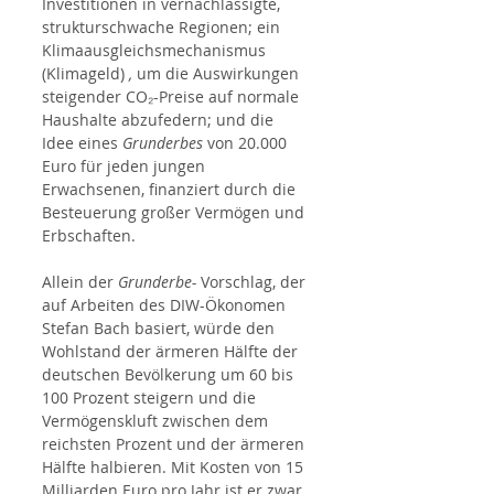
Investitionen in vernachlässigte, 
strukturschwache Regionen; ein 
Klimaausgleichsmechanismus 
(Klimageld) 
,
 um die Auswirkungen 
steigender CO₂-Preise auf normale 
Haushalte abzufedern; und die 
Idee eines 
Grunderbes
 von 20.000 
Euro für jeden jungen 
Erwachsenen, finanziert durch die 
Besteuerung großer Vermögen und 
Erbschaften.
Allein der 
Grunderbe-
 Vorschlag, der 
auf Arbeiten des DIW-Ökonomen 
Stefan Bach basiert, würde den 
Wohlstand der ärmeren Hälfte der 
deutschen Bevölkerung um 60 bis 
100 Prozent steigern und die 
Vermögenskluft zwischen dem 
reichsten Prozent und der ärmeren 
Hälfte halbieren. Mit Kosten von 15 
Milliarden Euro pro Jahr ist er zwar 